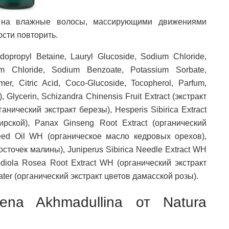
на влажные волосы, массирующими движениями
ости повторить.
propyl Betaine, Lauryl Glucoside, Sodium Chloride,
um Chloride, Sodium Benzoate, Potassium Sorbate,
mer, Citric Acid, Coco-Glucoside, Tocopherol, Parfum,
Glycerin, Schizandra Chinensis Fruit Extract (экстракт
анический экстракт березы), Hesperis Sibirica Extract
рской), Panax Ginseng Root Extract (органический
Seed Oil WH (органическое масло кедровых орехов),
сточек малины), Juniperus Sibirica Needle Extract WH
diola Rosea Root Extract WH (органический экстракт
er (органический экстракт цветов дамасской розы).
ena Akhmadullina от Natura