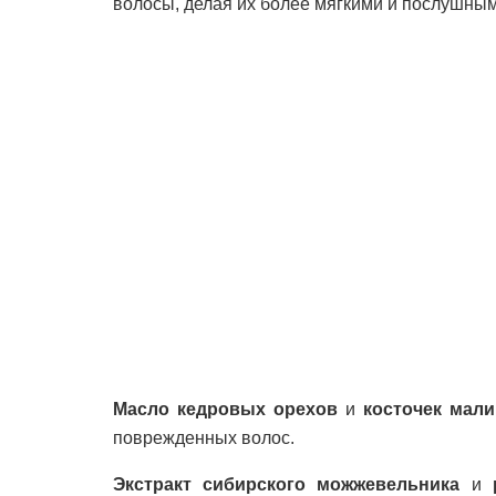
волосы, делая их более мягкими и послушным
Масло кедровых орехов
и
косточек ма
поврежденных волос.
Экстракт сибирского можжевельника
и