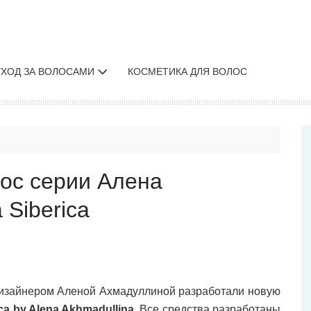
УХОД ЗА ВОЛОСАМИ
КОСМЕТИКА ДЛЯ ВОЛОС
лос серии Алена
 Siberica
 дизайнером Аленой Ахмадуллиной разработали новую
ica by Alena Akhmadullina
. Все средства разработаны