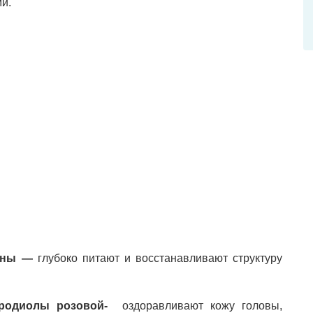
и.
лины —
глубоко питают и восстанавливают структуру
родиолы
розовой-
оздоравливают кожу головы,