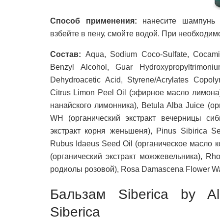
Способ применения:
нанесите шампунь 
взбейте в пену, смойте водой. При необходим
Состав:
Aqua, Sodium Coco-Sulfate, Cocamido
Benzyl Alcohol, Guar Hydroxypropyltrimoni
Dehydroacetic Acid, Styrene/Acrylates Copoly
Citrus Limon Peel Oil (эфирное масло лимона), 
нанайского лимонника), Betula Alba Juice (орг
WH (органический экстракт вечерницы сиби
экстракт корня женьшеня), Pinus Sibirica 
Rubus Idaeus Seed Oil (органическое масло ко
(органический экстракт можжевельника), Rho
родиолы розовой), Rosa Damascena Flower Wat
Бальзам Siberica by Al
Siberica