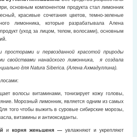
ири, основным компонентом продукта стал лимонник
есный, красивые сочетания цветов, темно-зеленые
ного лимонника, которые разрабатывала Алена
продукт (уход за лицом, телом, волосами), основным
ий.
и просторами и первозданной красотой природы
ми свойствами нанайского лимонника, я создала
ально для Natura Siberica. (
Алена Ахмадуллина).
олосами:
щает волосы витаминами, тонизирует кожу головы,
ияние. Морозный лимонник, является одним из самых
Для того чтобы выжить в суровые сибирские морозы,
асла, витамины и антиоксиданты.
кой
и
корня женьшеня —
увлажняют и укрепляют