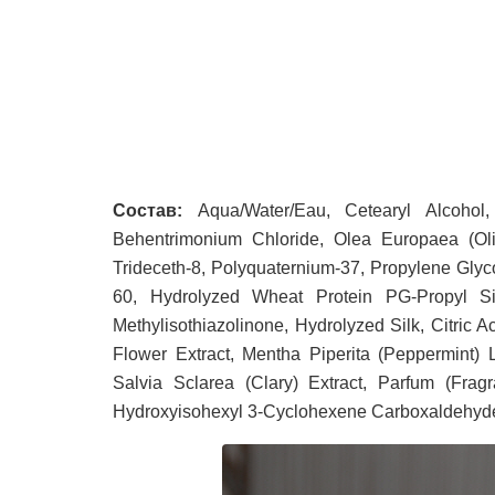
Состав:
Aqua/Water/Eau, Cetearyl Alcohol,
Behentrimonium Chloride, Olea Europaea (Oli
Trideceth-8, Polyquaternium-37, Propylene Glyco
60, Hydrolyzed Wheat Protein PG-Propyl Sil
Methylisothiazolinone, Hydrolyzed Silk, Citric 
Flower Extract, Mentha Piperita (Peppermint) L
Salvia Sclarea (Clary) Extract, Parfum (Frag
Hydroxyisohexyl 3-Cyclohexene Carboxaldehyd