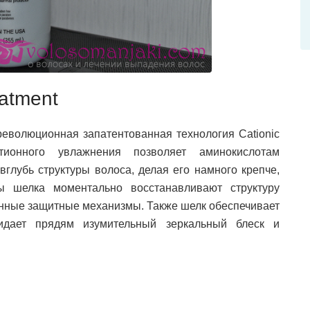
eatment
еволюционная запатентованная технология Cationic
катионного увлажнения позволяет аминокислотам
вглубь структуры волоса, делая его намного крепче,
ы шелка моментально восстанавливают структуру
нные защитные механизмы. Также шелк обеспечивает
идает прядям изумительный зеркальный блеск и