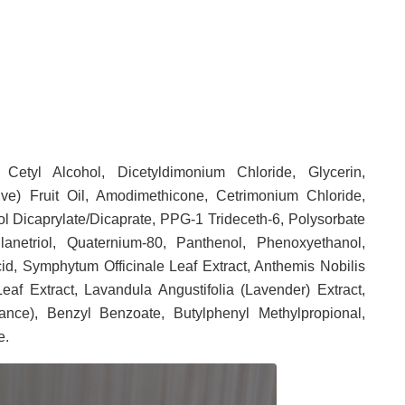
 Cetyl Alcohol, Dicetyldimonium Chloride, Glycerin,
ve) Fruit Oil, Amodimethicone, Cetrimonium Chloride,
l Dicaprylate/Dicaprate, PPG-1 Trideceth-6, Polysorbate
anetriol, Quaternium-80, Panthenol, Phenoxyethanol,
Acid, Symphytum Officinale Leaf Extract, Anthemis Nobilis
eaf Extract, Lavandula Angustifolia (Lavender) Extract,
rance), Benzyl Benzoate, Butylphenyl Methylpropional,
e.