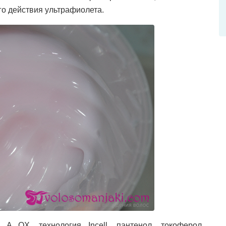
о действия ультрафиолета.
 OX, технология Incell, пантенол, токоферол,