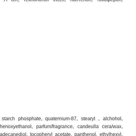
starch phosphate, quaternium-87, stearyl , alchohol,
henoxyethanol, parfum/fragrance, candeulla cera/wax,
adecanediol, tocopheryl acetate, panthenol, ethylhexyl,