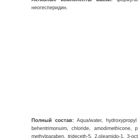
неогесперидин.
Полный состав:
Aqua/water, hydroxypropyl 
behentrimonuim, chloride, amodimethicone, p
methylparaben, trideceth-5, 2.oleamido-1, 3-oct