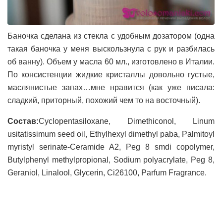
Баночка сделана из стекла с удобным дозатором (одна
такая баночка у меня выскользнула с рук и разбилась
об ванну). Объем у масла 60 мл., изготовлено в Италии.
По консистенции жидкие кристаллы довольно густые,
маслянистые запах…мне нравится (как уже писала:
сладкий, приторный, похожий чем то на восточный).
Состав:
Cyclopentasiloxane, Dimethiconol, Linum
usitatissimum seed oil, Ethylhexyl dimethyl paba, Palmitoyl
myristyl serinate-Ceramide A2, Peg 8 smdi copolymer,
Butylphenyl methylpropional, Sodium polyacrylate, Peg 8,
Geraniol, Linalool, Glycerin, Ci26100, Parfum Fragrance.