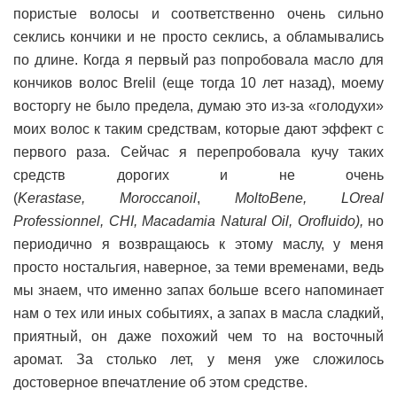
пористые волосы и соответственно очень сильно
секлись кончики и не просто секлись, а обламывались
по длине. Когда я первый раз попробовала масло для
кончиков волос Brelil (еще тогда 10 лет назад), моему
восторгу не было предела, думаю это из-за «голодухи»
моих волос к таким средствам, которые дают эффект с
первого раза. Сейчас я перепробовала кучу таких
средств дорогих и не очень
(
Kerastase, Moroccanoil
,
MoltoBene, LOreal
Professionnel, СНІ, Macadamia Natural Oil, Orofluido),
но
периодично я возвращаюсь к этому маслу, у меня
просто ностальгия, наверное, за теми временами, ведь
мы знаем, что именно запах больше всего напоминает
нам о тех или иных событиях, а запах в масла сладкий,
приятный, он даже похожий чем то на восточный
аромат. За столько лет, у меня уже сложилось
достоверное впечатление об этом средстве.