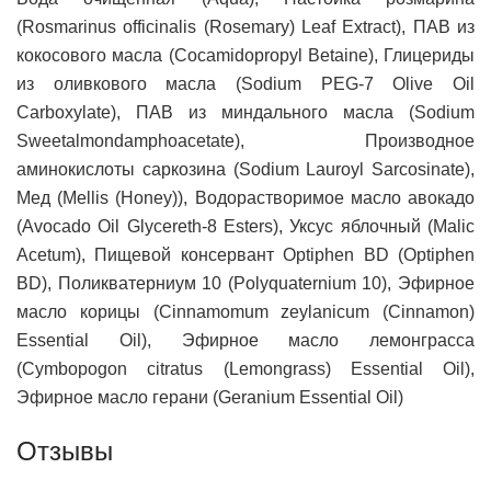
(Rosmarinus officinalis (Rosemary) Leaf Extract), ПАВ из
кокосового масла (Cocamidopropyl Betaine), Глицериды
из оливкового масла (Sodium PEG-7 Olive Oil
Carboxylate), ПАВ из миндального масла (Sodium
Sweetalmondamphoacetate), Производное
аминокислоты саркозина (Sodium Lauroyl Sarcosinate),
Мед (Mellis (Honey)), Водорастворимое масло авокадо
(Avocado Oil Glycereth-8 Esters), Уксус яблочный (Malic
Acetum), Пищевой консервант Optiphen BD (Optiphen
BD), Поликватерниум 10 (Polyquaternium 10), Эфирное
масло корицы (Cinnamomum zeylanicum (Cinnamon)
Essential Oil), Эфирное масло лемонграсса
(Cymbopogon citratus (Lemongrass) Essential Oil),
Эфирное масло герани (Geranium Essential Oil)
Отзывы