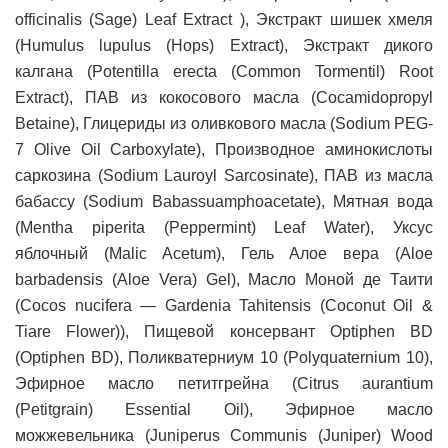
officinalis (Sage) Leaf Extract ), Экстракт шишек хмеля
(Humulus lupulus (Hops) Extract), Экстракт дикого
калгана (Potentilla erecta (Common Tormentil) Root
Extract), ПАВ из кокосового масла (Cocamidopropyl
Betaine), Глицериды из оливкового масла (Sodium PEG-
7 Olive Oil Carboxylate), Производное аминокислоты
саркозина (Sodium Lauroyl Sarcosinate), ПАВ из масла
бабассу (Sodium Babassuamphoacetate), Мятная вода
(Mentha piperita (Peppermint) Leaf Water), Уксус
яблочный (Malic Acetum), Гель Алое вера (Aloe
barbadensis (Aloe Vera) Gel), Масло Моной де Таити
(Cocos nucifera — Gardenia Tahitensis (Coconut Oil &
Tiare Flower)), Пищевой консервант Optiphen BD
(Optiphen BD), Поликватерниум 10 (Polyquaternium 10),
Эфирное масло петитгрейна (Citrus aurantium
(Petitgrain) Essential Oil), Эфирное масло
можжевельника (Juniperus Communis (Juniper) Wood