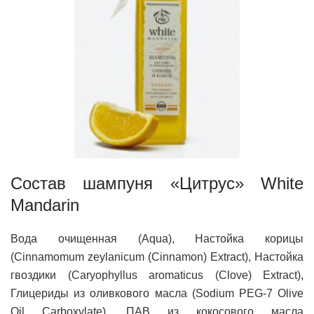
Состав шампуня «Цитрус» White
Mandarin
Вода очищенная (Aqua), Настойка корицы
(Cinnamomum zeylanicum (Cinnamon) Extract), Настойка
гвоздики (Caryophyllus aromaticus (Clove) Extract),
Глицериды из оливкового масла (Sodium PEG-7 Olive
Oil Carboxylate), ПАВ из кокосового масла