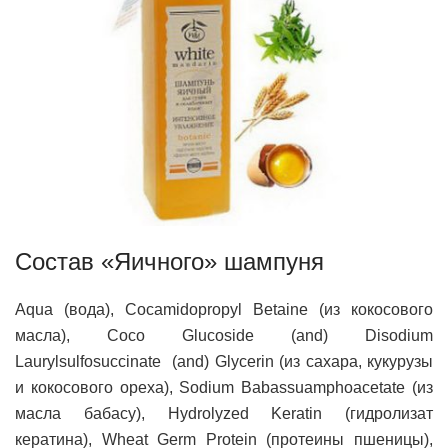
Состав «Яичного» шампуня
Aqua (вода), Cocamidopropyl Betaine (из кокосового
масла), Coco Glucoside (and) Disodium
Laurylsulfosuccinate (and) Glycerin (из сахара, кукурузы
и кокосового ореха), Sodium Babassuamphoacetate (из
масла бабасу), Hydrolyzed Keratin (гидролизат
кератина), Wheat Germ Protein (протеины пшеницы),