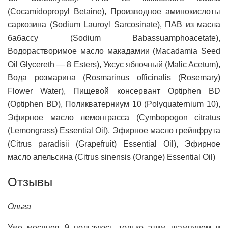
(Cocamidopropyl Betaine), Производное аминокислоты
саркозина (Sodium Lauroyl Sarcosinate), ПАВ из масла
бабассу (Sodium Babassuamphoacetate),
Водорастворимое масло макадамии (Macadamia Seed
Oil Glycereth — 8 Esters), Уксус яблочный (Malic Acetum),
Вода розмарина (Rosmarinus officinalis (Rosemary)
Flower Water), Пищевой консервант Optiphen BD
(Optiphen BD), Поликватерниум 10 (Polyquaternium 10),
Эфирное масло лемонграсса (Cymbopogon citratus
(Lemongrass) Essential Oil), Эфирное масло грейпфрута
(Citrus paradisii (Grapefruit) Essential Oil), Эфирное
масло апельсина (Citrus sinensis (Orange) Essential Oil)
Отзывы
Ольга
Уже месяцев 9 пользуюсь только этим шампунем и