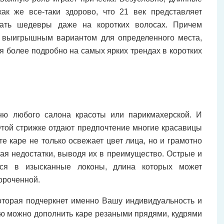
ак же все-таки здорово, что 21 век представляет
вать шедевры даже на коротких волосах. Причем
е выигрышным вариантом для определенного места,
я более подробно на самых ярких трендах в коротких
ню любого салона красоты или парикмахерской. И
 Этой стрижке отдают предпочтение многие красавицы
е каре не только освежает цвет лица, но и грамотно
ая недостатки, выводя их в преимущество. Острые и
тся в изысканные локоны, длина которых может
ороченной.
оторая подчеркнет именно Вашу индивидуальность и
ию можно дополнить каре резаными прядями, кудрями