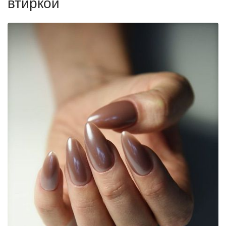
втиркой