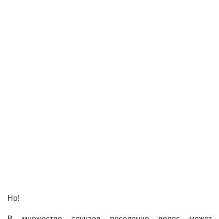
Но!
В множестве случаев поседение волос может