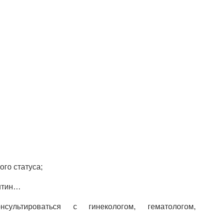
го статуса;
ритин…
сультироваться с гинекологом, гематологом,